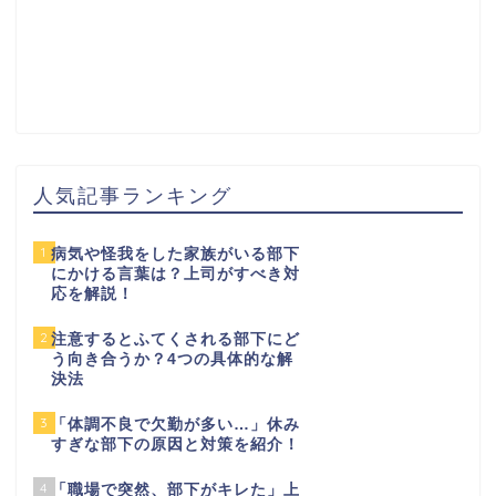
人気記事ランキング
1
病気や怪我をした家族がいる部下
にかける言葉は？上司がすべき対
応を解説！
2
注意するとふてくされる部下にど
う向き合うか？4つの具体的な解
決法
3
「体調不良で欠勤が多い…」休み
すぎな部下の原因と対策を紹介！
4
「職場で突然、部下がキレた」上