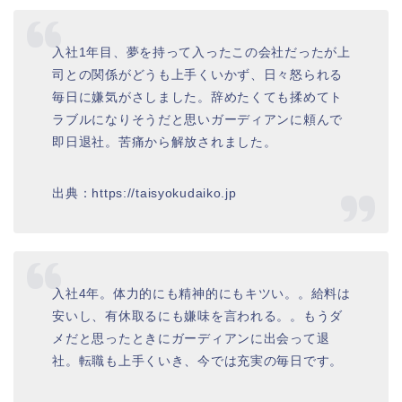
入社1年目、夢を持って入ったこの会社だったが上
司との関係がどうも上手くいかず、日々怒られる
毎日に嫌気がさしました。辞めたくても揉めてト
ラブルになりそうだと思いガーディアンに頼んで
即日退社。苦痛から解放されました。
出典：https://taisyokudaiko.jp
入社4年。体力的にも精神的にもキツい。。給料は
安いし、有休取るにも嫌味を言われる。。もうダ
メだと思ったときにガーディアンに出会って退
社。転職も上手くいき、今では充実の毎日です。