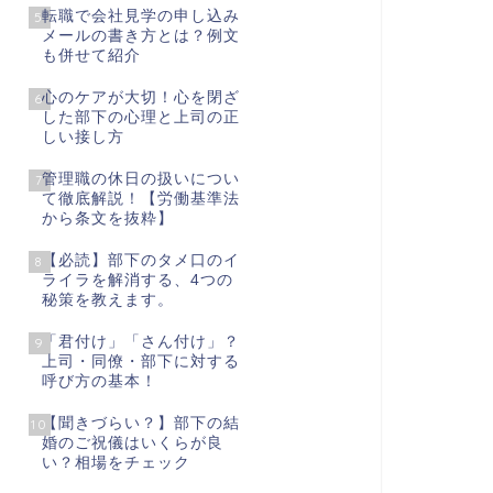
転職で会社見学の申し込み
5
メールの書き方とは？例文
も併せて紹介
心のケアが大切！心を閉ざ
6
した部下の心理と上司の正
しい接し方
管理職の休日の扱いについ
7
て徹底解説！【労働基準法
から条文を抜粋】
【必読】部下のタメ口のイ
8
ライラを解消する、4つの
秘策を教えます。
「君付け」「さん付け」？
9
上司・同僚・部下に対する
呼び方の基本！
【聞きづらい？】部下の結
10
婚のご祝儀はいくらが良
い？相場をチェック