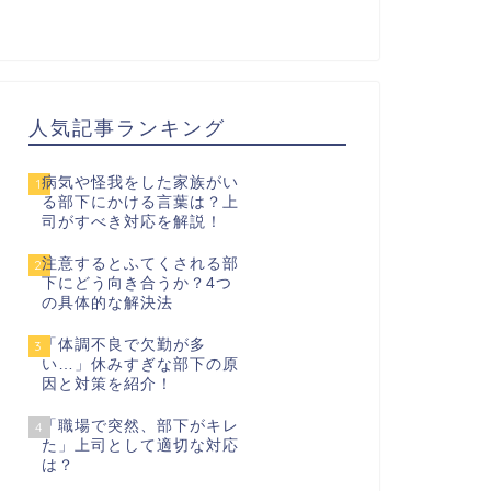
人気記事ランキング
病気や怪我をした家族がい
1
る部下にかける言葉は？上
司がすべき対応を解説！
注意するとふてくされる部
2
下にどう向き合うか？4つ
の具体的な解決法
「体調不良で欠勤が多
3
い…」休みすぎな部下の原
因と対策を紹介！
「職場で突然、部下がキレ
4
た」上司として適切な対応
は？