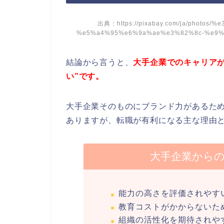
出典：https://pixabay.com/ja/photo
%e5%a4%95%e6%9a%ae%e3%82%8c-%e9%
結論から言うと、
大手企業でのキャリア
い”です。
大手企業そのものにブランド力があるため
ありますが、転職が有利になる主な理由と
大手企業から
能力の高さを評価されやす
教育コストがかからないた
組織の活性化を期待されや