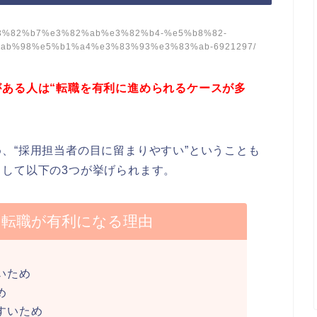
s/%e3%82%b7%e3%82%ab%e3%82%b4-%e5%b8%82-
ab%98%e5%b1%a4%e3%83%93%e3%83%ab-6921297/
がある人は“転職を有利に進められるケースが多
、“採用担当者の目に留まりやすい”ということも
して以下の3つが挙げられます。
の転職が有利になる理由
いため
め
すいため