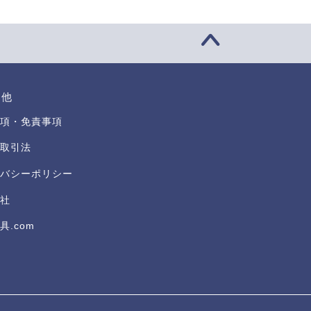
の他
項・免責事項
取引法
バシーポリシー
社
具.com