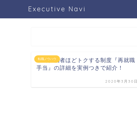
Executive Navi
早期転職者ほどトクする制度『再就職
転職ノウハウ
手当』の詳細を実例つきで紹介！
2020年3月30