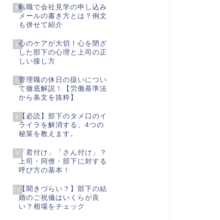
転職で会社見学の申し込み
5
メールの書き方とは？例文
も併せて紹介
心のケアが大切！心を閉ざ
6
した部下の心理と上司の正
しい接し方
管理職の休日の扱いについ
7
て徹底解説！【労働基準法
から条文を抜粋】
【必読】部下のタメ口のイ
8
ライラを解消する、4つの
秘策を教えます。
「君付け」「さん付け」？
9
上司・同僚・部下に対する
呼び方の基本！
【聞きづらい？】部下の結
10
婚のご祝儀はいくらが良
い？相場をチェック