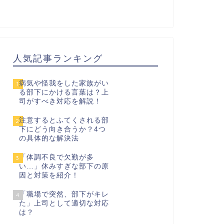
人気記事ランキング
病気や怪我をした家族がい
1
る部下にかける言葉は？上
司がすべき対応を解説！
注意するとふてくされる部
2
下にどう向き合うか？4つ
の具体的な解決法
「体調不良で欠勤が多
3
い…」休みすぎな部下の原
因と対策を紹介！
「職場で突然、部下がキレ
4
た」上司として適切な対応
は？