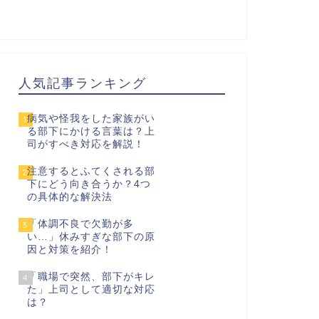
人気記事ランキング
病気や怪我をした家族がい
1
る部下にかける言葉は？上
司がすべき対応を解説！
注意するとふてくされる部
2
下にどう向き合うか？4つ
の具体的な解決法
「体調不良で欠勤が多
3
い…」休みすぎな部下の原
因と対策を紹介！
「職場で突然、部下がキレ
4
た」上司として適切な対応
は？