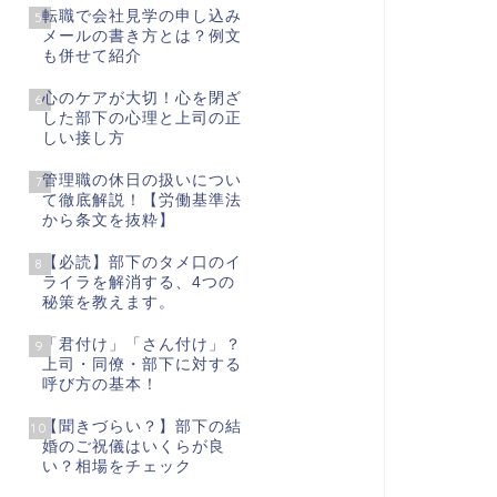
転職で会社見学の申し込み
5
メールの書き方とは？例文
も併せて紹介
心のケアが大切！心を閉ざ
6
した部下の心理と上司の正
しい接し方
管理職の休日の扱いについ
7
て徹底解説！【労働基準法
から条文を抜粋】
【必読】部下のタメ口のイ
8
ライラを解消する、4つの
秘策を教えます。
「君付け」「さん付け」？
9
上司・同僚・部下に対する
呼び方の基本！
【聞きづらい？】部下の結
10
婚のご祝儀はいくらが良
い？相場をチェック