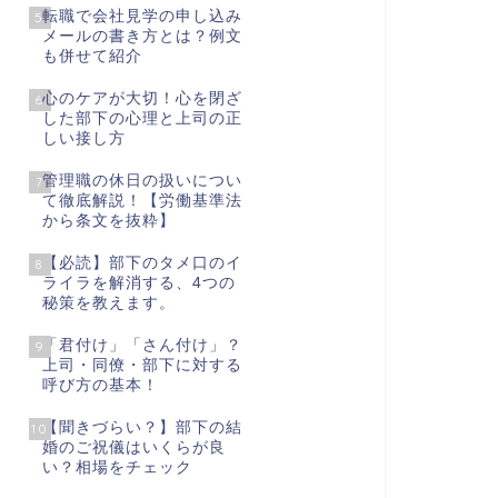
転職で会社見学の申し込み
5
メールの書き方とは？例文
も併せて紹介
心のケアが大切！心を閉ざ
6
した部下の心理と上司の正
しい接し方
管理職の休日の扱いについ
7
て徹底解説！【労働基準法
から条文を抜粋】
【必読】部下のタメ口のイ
8
ライラを解消する、4つの
秘策を教えます。
「君付け」「さん付け」？
9
上司・同僚・部下に対する
呼び方の基本！
【聞きづらい？】部下の結
10
婚のご祝儀はいくらが良
い？相場をチェック