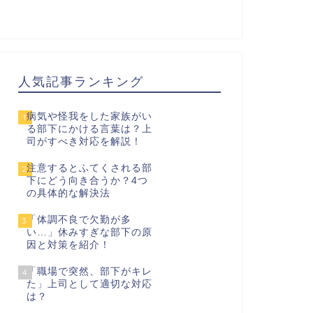
人気記事ランキング
病気や怪我をした家族がい
1
る部下にかける言葉は？上
司がすべき対応を解説！
注意するとふてくされる部
2
下にどう向き合うか？4つ
の具体的な解決法
「体調不良で欠勤が多
3
い…」休みすぎな部下の原
因と対策を紹介！
「職場で突然、部下がキレ
4
た」上司として適切な対応
は？