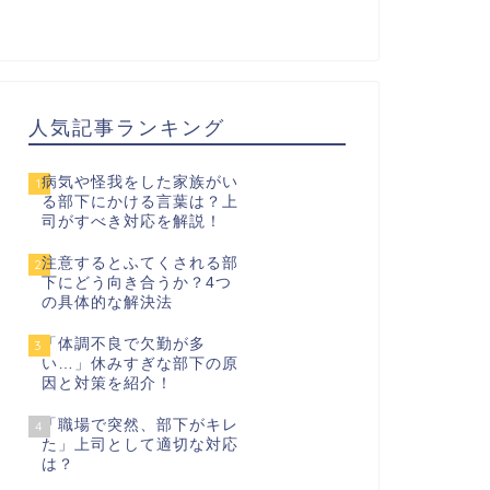
人気記事ランキング
病気や怪我をした家族がい
1
る部下にかける言葉は？上
司がすべき対応を解説！
注意するとふてくされる部
2
下にどう向き合うか？4つ
の具体的な解決法
「体調不良で欠勤が多
3
い…」休みすぎな部下の原
因と対策を紹介！
「職場で突然、部下がキレ
4
た」上司として適切な対応
は？