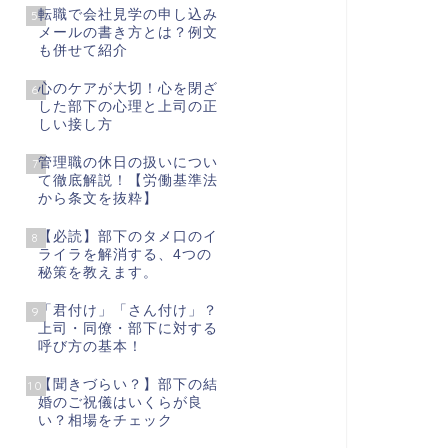
転職で会社見学の申し込み
5
メールの書き方とは？例文
も併せて紹介
心のケアが大切！心を閉ざ
6
した部下の心理と上司の正
しい接し方
管理職の休日の扱いについ
7
て徹底解説！【労働基準法
から条文を抜粋】
【必読】部下のタメ口のイ
8
ライラを解消する、4つの
秘策を教えます。
「君付け」「さん付け」？
9
上司・同僚・部下に対する
呼び方の基本！
【聞きづらい？】部下の結
10
婚のご祝儀はいくらが良
い？相場をチェック