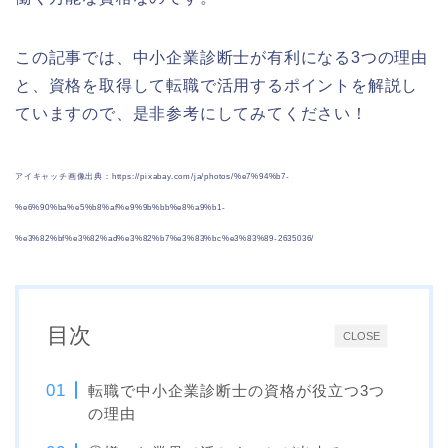
この記事では、中小企業診断士が有利になる3つの理由
と、資格を取得して転職で活用するポイントを解説し
ていますので、是非参考にしてみてください！
アイキャッチ画像出典：https://pixabay.com/ja/photos/%e7%94%b7-
%e6%90%ba%e5%b8%af%e9%9b%bb%e8%a9%b1-
%e3%82%bf%e3%82%ad%e3%82%b7%e3%83%bc%e3%83%89-2635036/
目次
CLOSE
転職で中小企業診断士の資格が役立つ3つ
の理由