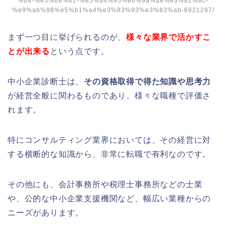
%b4-%e5%b8%82-%e5%a4%95%e6%9a%ae%e3%82%8c-
%e9%ab%98%e5%b1%a4%e3%83%93%e3%83%ab-6921297/
まず一つ目に挙げられるのが、
様々な業界で活かすこ
とが出来る
という点です。
中小企業診断士は、
その資格取得で得た知識や思考力
が経営全般に関わるものであり、様々な職種で評価さ
れます。
特にコンサルティング業界においては、その経営に対
する横断的な知識から、非常に転職で有利なのです。
その他にも、会計事務所や税理士事務所などの士業
や、公的な中小企業支援機関など、幅広い業種からの
ニーズがあります。