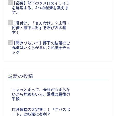
8
【必読】部下のタメ口のイライラ
を解消する、4つの秘策を教えま
す。
9
「君付け」「さん付け」？上司・
同僚・部下に対する呼び方の基
本！
10
【聞きづらい？】部下の結婚のご
祝儀はいくらが良い？相場をチェ
ック
最新の投稿
ちょっとまって、会社がつまらな
いから辞めたい人。退職は最後の
手段
IT系資格の大定番！！『ITパスポ
ート』は転職に有利？