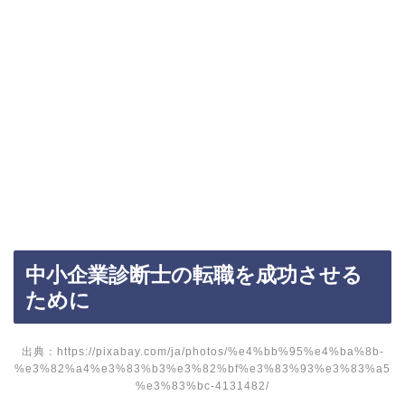
中小企業診断士の転職を成功させる
ために
出典：https://pixabay.com/ja/photos/%e4%bb%95%e4%ba%8b-
%e3%82%a4%e3%83%b3%e3%82%bf%e3%83%93%e3%83%a5
%e3%83%bc-4131482/