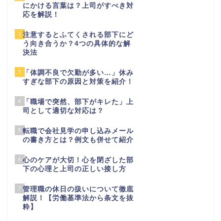
にかける言葉は？上司がすべき対
応を解説！
2
注意するとふてくされる部下にど
う向き合うか？4つの具体的な解
決法
3
「体調不良で欠勤が多い…」休み
すぎな部下の原因と対策を紹介！
4
「職場で突然、部下がキレた」上
司として適切な対応は？
5
転職で会社見学の申し込みメール
の書き方とは？例文も併せて紹介
6
心のケアが大切！心を閉ざした部
下の心理と上司の正しい接し方
7
管理職の休日の扱いについて徹底
解説！【労働基準法から条文を抜
粋】