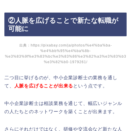
②人脈を広げることで新たな転職が
可能に
出典：https://pixabay.com/ja/photos/%e4%ba%ba-
%e4%bb%95%e4%ba%8b-
%e3%83%9f%e3%83%bc%e3%83%86%e3%82%a3%e3%83%b3
%e3%82%b0-1979261/
二つ目に挙げるのが、中小企業診断士の業務を通し
て、
人脈を広げることが出来る
という点です。
中小企業診断士は相談業務を通じて、幅広いジャンル
の人たちとのネットワークを築くことが出来ます。
さらにそれだけではなく、研修や交流会など新たな人