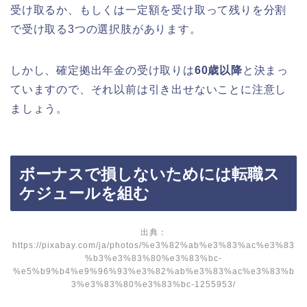
受け取るか、もしくは一定額を受け取って残りを分割
で受け取る3つの選択肢があります。
しかし、確定拠出年金の受け取りは
60歳以降
と決まっ
ていますので、それ以前は引き出せないことに注意し
ましょう。
ボーナスで損しないためには転職ス
ケジュールを組む
出典：
https://pixabay.com/ja/photos/%e3%82%ab%e3%83%ac%e3%83
%b3%e3%83%80%e3%83%bc-
%e5%b9%b4%e9%96%93%e3%82%ab%e3%83%ac%e3%83%b
3%e3%83%80%e3%83%bc-1255953/