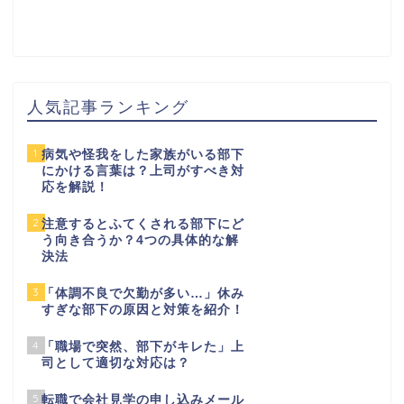
人気記事ランキング
1
病気や怪我をした家族がいる部下
にかける言葉は？上司がすべき対
応を解説！
2
注意するとふてくされる部下にど
う向き合うか？4つの具体的な解
決法
3
「体調不良で欠勤が多い…」休み
すぎな部下の原因と対策を紹介！
4
「職場で突然、部下がキレた」上
司として適切な対応は？
5
転職で会社見学の申し込みメール