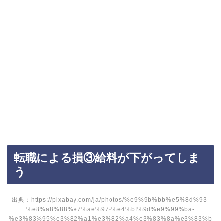
転職による損③給料が下がってしま
う
出典：https://pixabay.com/ja/photos/%e9%9b%bb%e5%8d%93-
%e8%a8%88%e7%ae%97-%e4%bf%9d%e9%99%ba-
%e3%83%95%e3%82%a1%e3%82%a4%e3%83%8a%e3%83%b