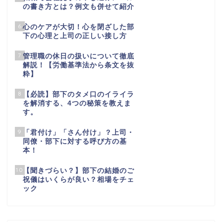
の書き方とは？例文も併せて紹介
6
心のケアが大切！心を閉ざした部
下の心理と上司の正しい接し方
7
管理職の休日の扱いについて徹底
解説！【労働基準法から条文を抜
粋】
8
【必読】部下のタメ口のイライラ
を解消する、4つの秘策を教えま
す。
9
「君付け」「さん付け」？上司・
同僚・部下に対する呼び方の基
本！
10
【聞きづらい？】部下の結婚のご
祝儀はいくらが良い？相場をチェ
ック