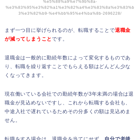
%e5%88%a9%e7%9b%8a-
%e3%83%95%e3%82%a1%e3%82%a4%e3%83%8a%e3%83%b
3%e3%82%b9-%e4%bb%95%e4%ba%8b-2696228/
まず一つ目に挙げられるのが、転職することで
退職金
が減ってしまうこと
です。
退職金は一般的に勤続年数によって変化するものであ
り、転職を繰り返すことでもらえる額はどんどん少な
くなってきます。
現在働いている会社での勤続年数が3年未満の場合は退
職金が見込めないですし、これから転職する会社も、
中途入社で遅れているためその分多くの額は見込めま
せん。
転職をする場合は、退職金を当てにせず、
自分で老後