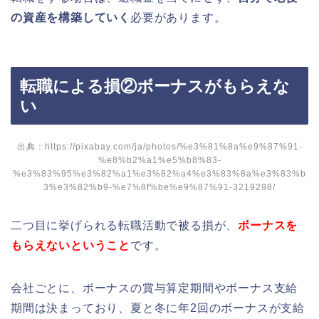
の資産を構築していく
必要があります。
転職による損②ボーナスがもらえな
い
出典：https://pixabay.com/ja/photos/%e3%81%8a%e9%87%91-
%e8%b2%a1%e5%b8%83-
%e3%83%95%e3%82%a1%e3%82%a4%e3%83%8a%e3%83%b
3%e3%82%b9-%e7%8f%be%e9%87%91-3219298/
二つ目に挙げられる転職活動で被る損が、
ボーナスを
もらえないということ
です。
会社ごとに、ボーナスの賞与算定期間やボーナス支給
期間は決まっており、夏と冬に年2回のボーナスが支給