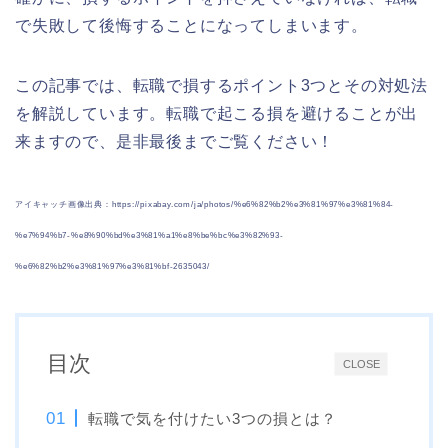
で失敗して後悔することになってしまいます。
この記事では、転職で損するポイント3つとその対処法
を解説しています。転職で起こる損を避けることが出
来ますので、是非最後までご覧ください！
アイキャッチ画像出典：https://pixabay.com/ja/photos/%e6%82%b2%e3%81%97%e3%81%84-
%e7%94%b7-%e8%90%bd%e3%81%a1%e8%be%bc%e3%82%93-
%e6%82%b2%e3%81%97%e3%81%bf-2635043/
目次
CLOSE
転職で気を付けたい3つの損とは？