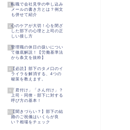
転職で会社見学の申し込み
5
メールの書き方とは？例文
も併せて紹介
心のケアが大切！心を閉ざ
6
した部下の心理と上司の正
しい接し方
管理職の休日の扱いについ
7
て徹底解説！【労働基準法
から条文を抜粋】
【必読】部下のタメ口のイ
8
ライラを解消する、4つの
秘策を教えます。
「君付け」「さん付け」？
9
上司・同僚・部下に対する
呼び方の基本！
【聞きづらい？】部下の結
10
婚のご祝儀はいくらが良
い？相場をチェック