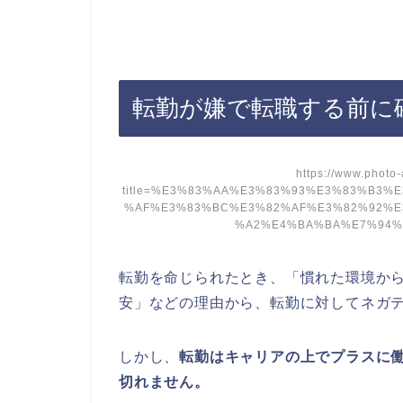
転勤が嫌で転職する前に
https://www.photo
title=%E3%83%AA%E3%83%93%E3%83%B3
%AF%E3%83%BC%E3%82%AF%E3%82%92%E
%A2%E4%BA%BA%E7%94%B7
転勤を命じられたとき、「慣れた環境か
安」などの理由から、転勤に対してネガ
しかし、
転勤はキャリアの上でプラスに働
切れません。