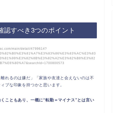
確認すべき3つのポイント
-ac.com/main/detail/4799614?
%E3%82%B0%E3%81%A7%E3%83%86%E3%83%AC%E3%83
3%81%99%E3%82%8B%E3%82%A2%E3%82%B8%E3%82
%E6%80%A7&searchId=1700800573
ら離れるのは嫌だ」「家族や友達と会えないのは不
ティブな印象を持つかと思います。
くこともあり、一概に“転勤＝マイナス”とは言い