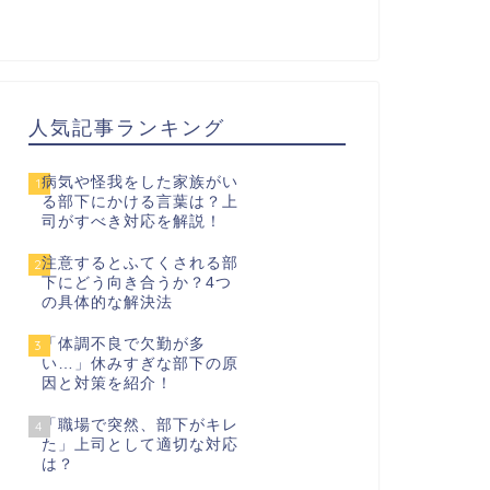
人気記事ランキング
病気や怪我をした家族がい
1
る部下にかける言葉は？上
司がすべき対応を解説！
注意するとふてくされる部
2
下にどう向き合うか？4つ
の具体的な解決法
「体調不良で欠勤が多
3
い…」休みすぎな部下の原
因と対策を紹介！
「職場で突然、部下がキレ
4
た」上司として適切な対応
は？