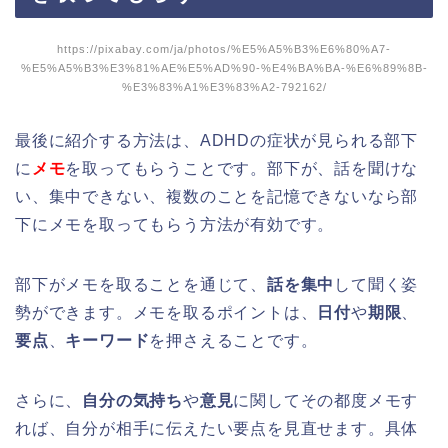
https://pixabay.com/ja/photos/%E5%A5%B3%E6%80%A7-
%E5%A5%B3%E3%81%AE%E5%AD%90-%E4%BA%BA-%E6%89%8B-
%E3%83%A1%E3%83%A2-792162/
最後に紹介する方法は、ADHDの症状が見られる部下
に
メモ
を取ってもらうことです。部下が、話を聞けな
い、集中できない、複数のことを記憶できないなら部
下にメモを取ってもらう方法が有効です。
部下がメモを取ることを通じて、
話を集中
して聞く姿
勢ができます。メモを取るポイントは、
日付
や
期限
、
要点
、
キーワード
を押さえることです。
さらに、
自分の気持ち
や
意見
に関してその都度メモす
れば、自分が相手に伝えたい要点を見直せます。具体