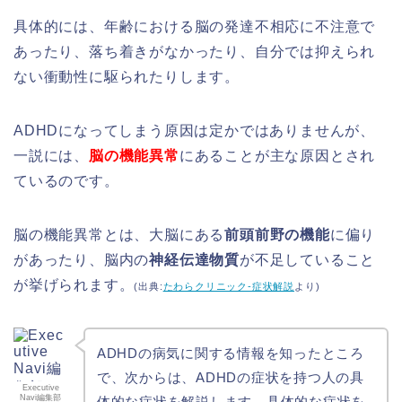
具体的には、年齢における脳の発達不相応に不注意で
あったり、落ち着きがなかったり、自分では抑えられ
ない衝動性に駆られたりします。
ADHDになってしまう原因は定かではありませんが、
一説には、
脳の機能異常
にあることが主な原因とされ
ているのです。
脳の機能異常とは、大脳にある
前頭前野の機能
に偏り
があったり、脳内の
神経伝達物質
が不足していること
が挙げられます。
(出典:
たわらクリニック-症状解説
より)
ADHDの病気に関する情報を知ったところ
で、次からは、ADHDの症状を持つ人の具
Executive
Navi編集部
体的な症状を解説します。具体的な症状を