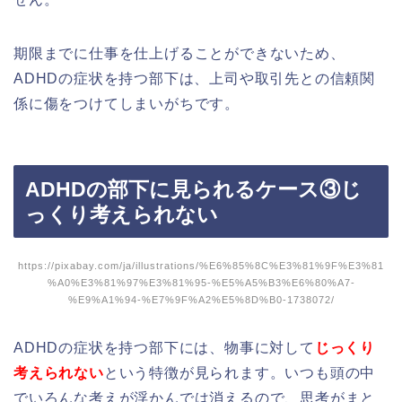
期限までに仕事を仕上げることができないため、
ADHDの症状を持つ部下は、上司や取引先との信頼関
係に傷をつけてしまいがちです。
ADHDの部下に見られるケース③じ
っくり考えられない
https://pixabay.com/ja/illustrations/%E6%85%8C%E3%81%9F%E3%81
%A0%E3%81%97%E3%81%95-%E5%A5%B3%E6%80%A7-
%E9%A1%94-%E7%9F%A2%E5%8D%B0-1738072/
ADHDの症状を持つ部下には、物事に対して
じっくり
考えられない
という特徴が見られます。いつも頭の中
でいろんな考えが浮かんでは消えるので、思考がまと