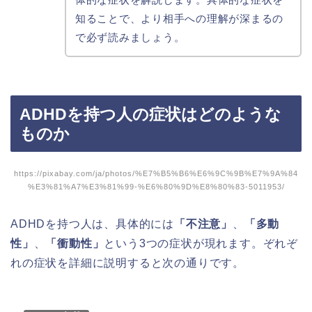
知ることで、より相手への理解が深まるの
で必ず読みましょう。
ADHDを持つ人の症状はどのような
ものか
https://pixabay.com/ja/photos/%E7%B5%B6%E6%9C%9B%E7%9A%84
%E3%81%A7%E3%81%99-%E6%80%9D%E8%80%83-5011953/
ADHDを持つ人は、具体的には
「不注意」
、
「多動
性」
、
「衝動性」
という3つの症状が現れます。ぞれぞ
れの症状を詳細に説明すると次の通りです。