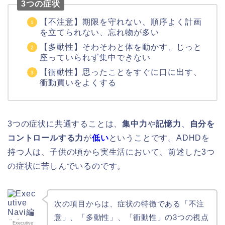
3つの症状
【不注意】期限を守れない、順序よく計画
を立てられない、忘れ物が多い
【多動性】そわそわと体を動かす、じっと
座っていられず集中できない
【衝動性】思ったことをすぐに口に出す、
衝動買いをよくする
3つの症状に共通することは、
集中力
や
記憶力
、
自分を
コントロールする力
が
低い
ということです。ADHDを
持つ人は、子供の頃から実生活において、前述した3つ
の症状に苦しんでいるのです。
次の項目からは、症状の特徴である「不注
意」、「多動性」、「衝動性」の3つの視点
Executive