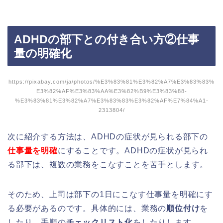
ADHDの部下との付き合い方②仕事
量の明確化
https://pixabay.com/ja/photos/%E3%83%81%E3%82%A7%E3%83%83%
E3%82%AF%E3%83%AA%E3%82%B9%E3%83%88-
%E3%83%81%E3%82%A7%E3%83%83%E3%82%AF%E7%84%A1-
2313804/
次に紹介する方法は、ADHDの症状が見られる部下の
仕事量を明確
にすることです。ADHDの症状が見られ
る部下は、複数の業務をこなすことを苦手とします。
そのため、上司は部下の1日にこなす仕事量を明確にす
る必要があるのです。具体的には、業務の
順位付け
を
したり、手順の
チェックリスト化
をしたりします。