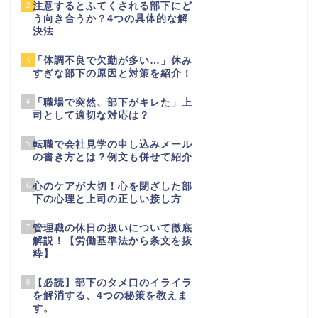
2
注意するとふてくされる部下にど
う向き合うか？4つの具体的な解
決法
3
「体調不良で欠勤が多い…」休み
すぎな部下の原因と対策を紹介！
4
「職場で突然、部下がキレた」上
司として適切な対応は？
5
転職で会社見学の申し込みメール
の書き方とは？例文も併せて紹介
6
心のケアが大切！心を閉ざした部
下の心理と上司の正しい接し方
7
管理職の休日の扱いについて徹底
解説！【労働基準法から条文を抜
粋】
8
【必読】部下のタメ口のイライラ
を解消する、4つの秘策を教えま
す。