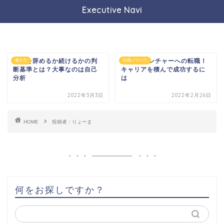
Executive Navi
仕事を辞めるか続けるかの判
30代でベンチャーへの転職！
働き方
転職ノウハウ
断基準とは？大事なのは自己
キャリアを積んで成功するに
分析
は
2022年3月3日
2022年2月26日
HOME
投稿者：りょーま
何をお探しですか？