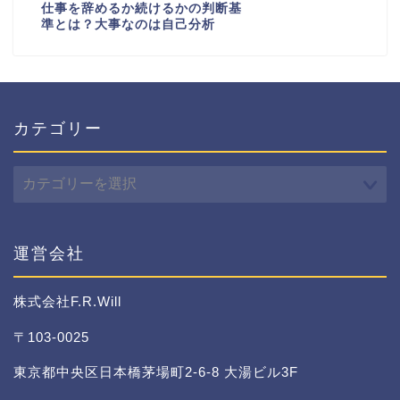
仕事を辞めるか続けるかの判断基
準とは？大事なのは自己分析
カテゴリー
カ
テ
ゴ
リ
ー
運営会社
株式会社F.R.Will
〒103-0025
東京都中央区日本橋茅場町2-6-8 大湯ビル3F