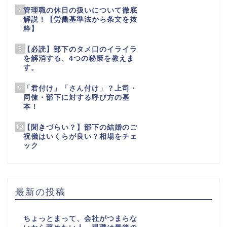
7
管理職の休日の扱いについて徹底
解説！【労働基準法から条文を抜
粋】
8
【必読】部下のタメ口のイライラ
を解消する、4つの秘策を教えま
す。
9
「君付け」「さん付け」？上司・
同僚・部下に対する呼び方の基
本！
10
【聞きづらい？】部下の結婚のご
祝儀はいくらが良い？相場をチェ
ック
最新の投稿
ちょっとまって、会社がつまらな