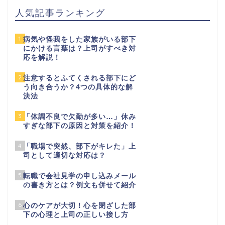
人気記事ランキング
1
病気や怪我をした家族がいる部下
にかける言葉は？上司がすべき対
応を解説！
2
注意するとふてくされる部下にど
う向き合うか？4つの具体的な解
決法
3
「体調不良で欠勤が多い…」休み
すぎな部下の原因と対策を紹介！
4
「職場で突然、部下がキレた」上
司として適切な対応は？
5
転職で会社見学の申し込みメール
の書き方とは？例文も併せて紹介
6
心のケアが大切！心を閉ざした部
下の心理と上司の正しい接し方