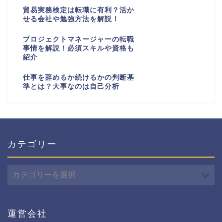
貿易実務検定は転職に有利？活か
せる会社や勉強方法を解説！
プロジェクトマネージャーの転職
事情を解説！必須スキルや資格も
紹介
仕事を辞めるか続けるかの判断基
準とは？大事なのは自己分析
カテゴリー
カ
テ
ゴ
リ
ー
運営会社