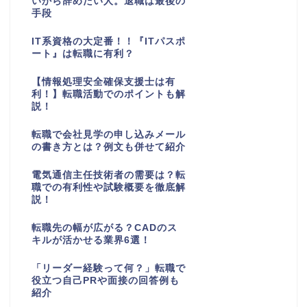
いから辞めたい人。退職は最後の
手段
IT系資格の大定番！！『ITパスポ
ート』は転職に有利？
【情報処理安全確保支援士は有
利！】転職活動でのポイントも解
説！
転職で会社見学の申し込みメール
の書き方とは？例文も併せて紹介
電気通信主任技術者の需要は？転
職での有利性や試験概要を徹底解
説！
転職先の幅が広がる？CADのス
キルが活かせる業界6選！
「リーダー経験って何？」転職で
役立つ自己PRや面接の回答例も
紹介