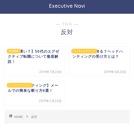
Executive Navi
― TAG ―
反対
【もう遅い？】50代のエグゼ
待遇交渉も出来る？ヘッドハ
市場価値
ヘッドハンティング
クティブ転職について徹底解
ンティングの受け方とは？
説！
2019年7月24日
2019年3月20日
【ヘッドハンティング】メー
ヘッドハンティング
ルでの簡単な断り方6選！
2019年2月24日
HOME
反対