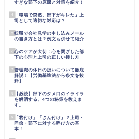
すぎな部下の原因と対策を紹介！
4
「職場で突然、部下がキレた」上
司として適切な対応は？
5
転職で会社見学の申し込みメール
の書き方とは？例文も併せて紹介
6
心のケアが大切！心を閉ざした部
下の心理と上司の正しい接し方
7
管理職の休日の扱いについて徹底
解説！【労働基準法から条文を抜
粋】
8
【必読】部下のタメ口のイライラ
を解消する、4つの秘策を教えま
す。
9
「君付け」「さん付け」？上司・
同僚・部下に対する呼び方の基
本！