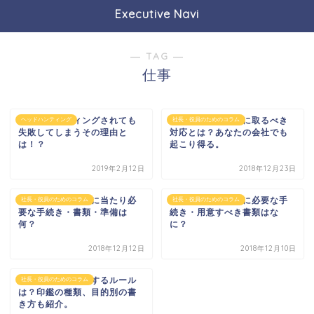
Executive Navi
― TAG ―
仕事
ヘッドハンティングされても
社長が急死した時に取るべき
ヘッドハンティング
社長・役員のためのコラム
失敗してしまうその理由と
対応とは？あなたの会社でも
は！？
起こり得る。
2019年2月12日
2018年12月23日
取締役が辞任するに当たり必
社長が辞任する際に必要な手
社長・役員のためのコラム
社長・役員のためのコラム
要な手続き・書類・準備は
続き・用意すべき書類はな
何？
に？
2018年12月12日
2018年12月10日
社長の辞任届に関するルール
社長・役員のためのコラム
は？印鑑の種類、目的別の書
き方も紹介。