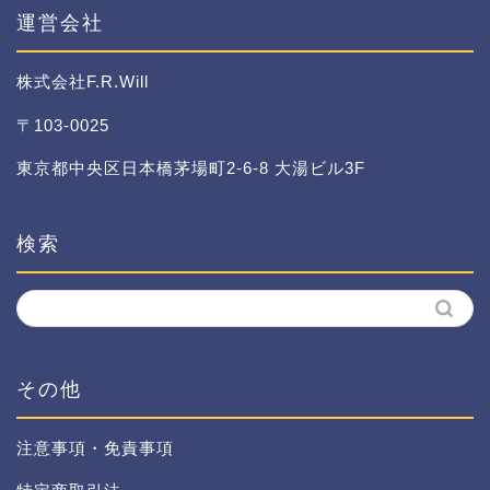
ー
運営会社
株式会社F.R.Will
〒103-0025
東京都中央区日本橋茅場町2-6-8 大湯ビル3F
検索
その他
注意事項・免責事項