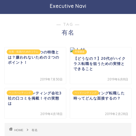
Executive Navi
― TAG ―
有名
嫌われる社長の５つの特徴と
社長・役員のためのコラム
市場価値
は？嫌われないための２つの
【どうなの？】20代がハイク
ポイント！
ラス転職を狙うための実情と
できること
2019年7月30日
2019年6月8日
大手ヘッドハンティング会社3
ヘッドハンティング転職した
ヘッドハンティング
ヘッドハンティング
社の口コミを掲載！その実態
時ってどんな面接するの？
は
2019年4月18日
2019年2月28日
HOME
有名