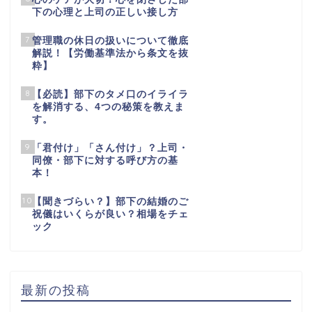
下の心理と上司の正しい接し方
7
管理職の休日の扱いについて徹底
解説！【労働基準法から条文を抜
粋】
8
【必読】部下のタメ口のイライラ
を解消する、4つの秘策を教えま
す。
9
「君付け」「さん付け」？上司・
同僚・部下に対する呼び方の基
本！
10
【聞きづらい？】部下の結婚のご
祝儀はいくらが良い？相場をチェ
ック
最新の投稿