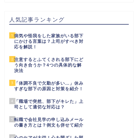
人気記事ランキング
1
病気や怪我をした家族がいる部下
にかける言葉は？上司がすべき対
応を解説！
2
注意するとふてくされる部下にど
う向き合うか？4つの具体的な解
決法
3
「体調不良で欠勤が多い…」休み
すぎな部下の原因と対策を紹介！
4
「職場で突然、部下がキレた」上
司として適切な対応は？
5
転職で会社見学の申し込みメール
の書き方とは？例文も併せて紹介
6
心のケアが大切！心を閉ざした部