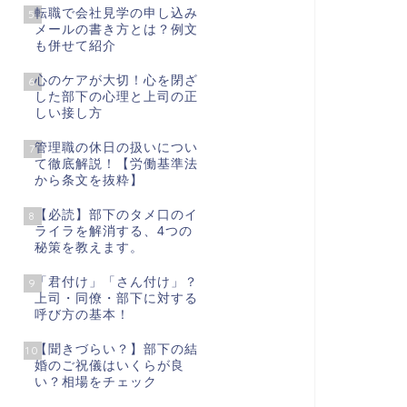
転職で会社見学の申し込み
5
メールの書き方とは？例文
も併せて紹介
心のケアが大切！心を閉ざ
6
した部下の心理と上司の正
しい接し方
管理職の休日の扱いについ
7
て徹底解説！【労働基準法
から条文を抜粋】
【必読】部下のタメ口のイ
8
ライラを解消する、4つの
秘策を教えます。
「君付け」「さん付け」？
9
上司・同僚・部下に対する
呼び方の基本！
【聞きづらい？】部下の結
10
婚のご祝儀はいくらが良
い？相場をチェック