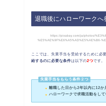
退職後にハローワークへ
https://pixabay.com/ja/photos
%E5%AE%9F%E6%A5%AD%E5%AE%B6-%E3%
ここでは、失業手当を受給するために必
給するのに必要な条件
は以下の
2つ
です。
失業手当をもらう条件２つ
離職した日から2年以内に12
ハローワークで求職活動をして