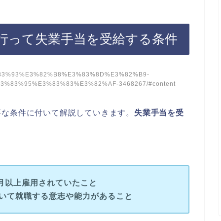
行って失業手当を受給する条件
/%E3%83%93%E3%82%B8%E3%83%8D%E3%82%B9-
83%95%E3%83%83%E3%82%AF-3468267/#content
要な条件に付いて解説していきます。
失業手当を受
か月以上雇用されていたこと
いて就職する意志や能力があること