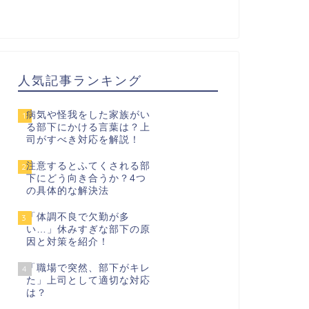
人気記事ランキング
病気や怪我をした家族がい
1
る部下にかける言葉は？上
司がすべき対応を解説！
注意するとふてくされる部
2
下にどう向き合うか？4つ
の具体的な解決法
「体調不良で欠勤が多
3
い…」休みすぎな部下の原
因と対策を紹介！
「職場で突然、部下がキレ
4
た」上司として適切な対応
は？