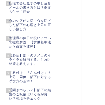
転職で会社見学の申し込み
5
メールの書き方とは？例文
も併せて紹介
心のケアが大切！心を閉ざ
6
した部下の心理と上司の正
しい接し方
管理職の休日の扱いについ
7
て徹底解説！【労働基準法
から条文を抜粋】
【必読】部下のタメ口のイ
8
ライラを解消する、4つの
秘策を教えます。
「君付け」「さん付け」？
9
上司・同僚・部下に対する
呼び方の基本！
【聞きづらい？】部下の結
10
婚のご祝儀はいくらが良
い？相場をチェック