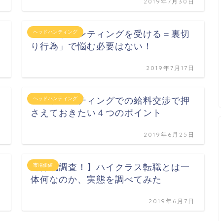
日
2019年7月30日
「ヘッドハンティングを受ける＝裏切
ヘッドハンティング
り行為」で悩む必要はない！
日
2019年7月17日
ヘッドハンティングでの給料交渉で押
ヘッドハンティング
さえておきたい４つのポイント
日
2019年6月25日
【徹底調査！】ハイクラス転職とは一
市場価値
体何なのか、実態を調べてみた
日
2019年6月7日