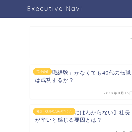
Executive Navi
「管理職経験」がなくても40代の転職
市場価値
は成功するか？
2019年8月16
【サラリーマンにはわからない】社長
社長・役員のためのコラム
が辛いと感じる要因とは？