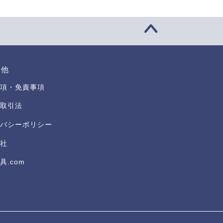
の他
項・免責事項
取引法
バシーポリシー
社
具.com