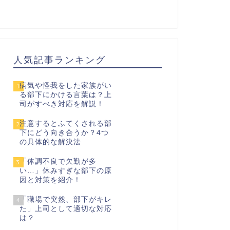
人気記事ランキング
病気や怪我をした家族がい
1
る部下にかける言葉は？上
司がすべき対応を解説！
注意するとふてくされる部
2
下にどう向き合うか？4つ
の具体的な解決法
「体調不良で欠勤が多
3
い…」休みすぎな部下の原
因と対策を紹介！
「職場で突然、部下がキレ
4
た」上司として適切な対応
は？