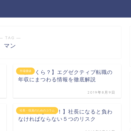
― TAG ―
マン
【おいくら？】エグゼクティブ転職の
市場価値
年収にまつわる情報を徹底解説
日
2019年8月9日
【誤解しないで！】社長になると負わ
社長・役員のためのコラム
なければならない５つのリスク