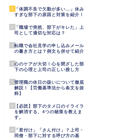
3
「体調不良で欠勤が多い…」休み
すぎな部下の原因と対策を紹介！
4
「職場で突然、部下がキレた」上
司として適切な対応は？
5
転職で会社見学の申し込みメール
の書き方とは？例文も併せて紹介
6
心のケアが大切！心を閉ざした部
下の心理と上司の正しい接し方
7
管理職の休日の扱いについて徹底
解説！【労働基準法から条文を抜
粋】
8
【必読】部下のタメ口のイライラ
を解消する、4つの秘策を教えま
す。
9
「君付け」「さん付け」？上司・
同僚・部下に対する呼び方の基