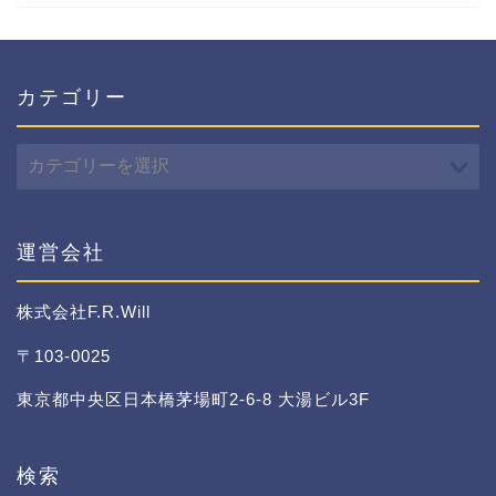
カテゴリー
カ
テ
ゴ
リ
ー
運営会社
株式会社F.R.Will
〒103-0025
東京都中央区日本橋茅場町2-6-8 大湯ビル3F
検索