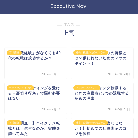
Executive Navi
― TAG ―
上司
「管理職経験」がなくても40
嫌われる社長の５つの特徴と
市場価値
社長・役員のためのコラム
代の転職は成功するか？
は？嫌われないための２つの
ポイント！
2019年8月16日
2019年7月30日
「ヘッドハンティングを受け
ヘッドハンティング転職する
ヘッドハンティング
ヘッドハンティング
る＝裏切り行為」で悩む必要
ときの注意点と3つの退職する
はない！
ための理由
2019年7月17日
2019年6月21日
【徹底調査！】ハイクラス転
【つまらないとは言わせな
市場価値
社長・役員のためのコラム
職とは一体何なのか、実態を
い！】初めての社長訓示のコ
調べてみた
ツを伝授