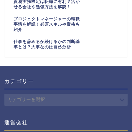
貿易実務検定は転職に有利？活か
せる会社や勉強方法を解説！
プロジェクトマネージャーの転職
事情を解説！必須スキルや資格も
紹介
仕事を辞めるか続けるかの判断基
準とは？大事なのは自己分析
カテゴリー
カ
テ
ゴ
リ
ー
運営会社