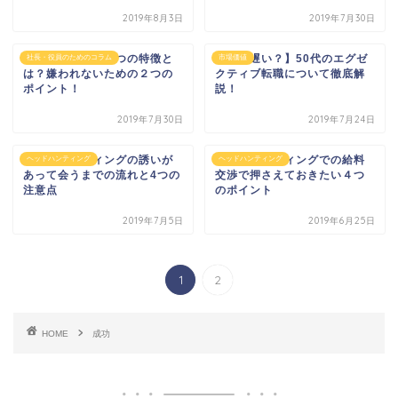
2019年8月3日
2019年7月30日
嫌われる社長の５つの特徴と
【もう遅い？】50代のエグゼ
社長・役員のためのコラム
市場価値
は？嫌われないための２つの
クティブ転職について徹底解
ポイント！
説！
2019年7月30日
2019年7月24日
ヘッドハンティングの誘いが
ヘッドハンティングでの給料
ヘッドハンティング
ヘッドハンティング
あって会うまでの流れと4つの
交渉で押さえておきたい４つ
注意点
のポイント
2019年7月5日
2019年6月25日
1
2
HOME
成功