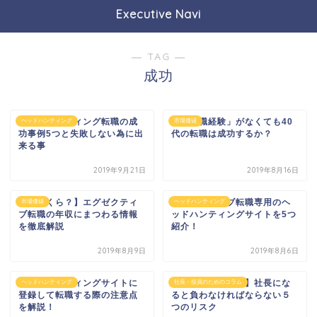
Executive Navi
― TAG ―
成功
ヘッドハンティング転職の成
「管理職経験」がなくても40
ヘッドハンティング
市場価値
功事例5つと失敗しない為に出
代の転職は成功するか？
来る事
2019年9月21日
2019年8月16日
【おいくら？】エグゼクティ
エグゼクティブ転職専用のヘ
市場価値
ヘッドハンティング
ブ転職の年収にまつわる情報
ッドハンティングサイトを5つ
を徹底解説
紹介！
2019年8月9日
2019年8月6日
ヘッドハンティングサイトに
【誤解しないで！】社長にな
ヘッドハンティング
社長・役員のためのコラム
登録して転職する際の注意点
ると負わなければならない５
を解説！
つのリスク