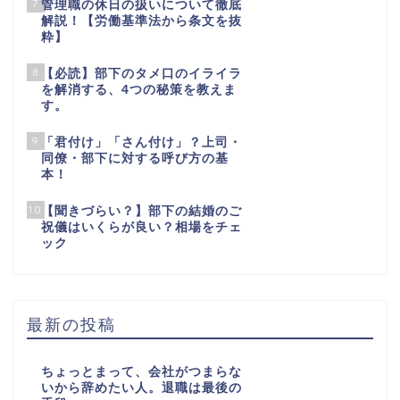
7
管理職の休日の扱いについて徹底
解説！【労働基準法から条文を抜
粋】
8
【必読】部下のタメ口のイライラ
を解消する、4つの秘策を教えま
す。
9
「君付け」「さん付け」？上司・
同僚・部下に対する呼び方の基
本！
10
【聞きづらい？】部下の結婚のご
祝儀はいくらが良い？相場をチェ
ック
最新の投稿
ちょっとまって、会社がつまらな
いから辞めたい人。退職は最後の