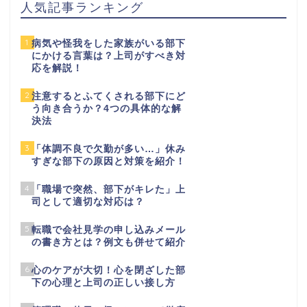
人気記事ランキング
1
病気や怪我をした家族がいる部下
にかける言葉は？上司がすべき対
応を解説！
2
注意するとふてくされる部下にど
う向き合うか？4つの具体的な解
決法
3
「体調不良で欠勤が多い…」休み
すぎな部下の原因と対策を紹介！
4
「職場で突然、部下がキレた」上
司として適切な対応は？
5
転職で会社見学の申し込みメール
の書き方とは？例文も併せて紹介
6
心のケアが大切！心を閉ざした部
下の心理と上司の正しい接し方