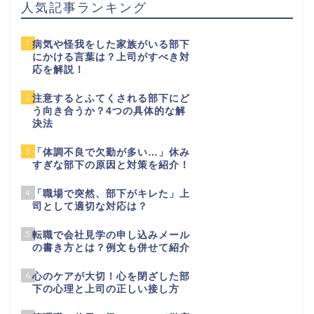
人気記事ランキング
1
病気や怪我をした家族がいる部下
にかける言葉は？上司がすべき対
応を解説！
2
注意するとふてくされる部下にど
う向き合うか？4つの具体的な解
決法
3
「体調不良で欠勤が多い…」休み
すぎな部下の原因と対策を紹介！
4
「職場で突然、部下がキレた」上
司として適切な対応は？
5
転職で会社見学の申し込みメール
の書き方とは？例文も併せて紹介
6
心のケアが大切！心を閉ざした部
下の心理と上司の正しい接し方