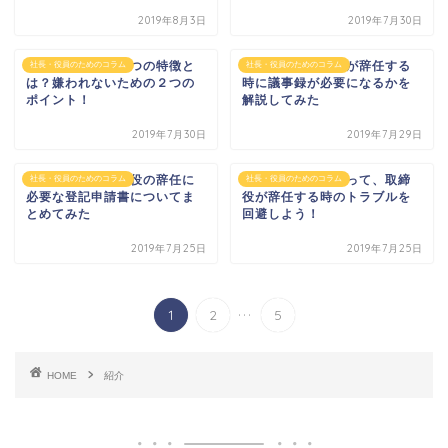
2019年8月3日
2019年7月30日
嫌われる社長の５つの特徴と
【必要？】取締役が辞任する
社長・役員のためのコラム
社長・役員のためのコラム
は？嫌われないための２つの
時に議事録が必要になるかを
ポイント！
解説してみた
2019年7月30日
2019年7月29日
【慌てずに】取締役の辞任に
会社法の基本を知って、取締
社長・役員のためのコラム
社長・役員のためのコラム
必要な登記申請書についてま
役が辞任する時のトラブルを
とめてみた
回避しよう！
2019年7月25日
2019年7月25日
...
1
2
5
HOME
紹介