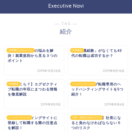
Executive Navi
― TAG ―
紹介
管理職の残業代の悩みを解
「管理職経験」がなくても40
管理職のためのコラム
市場価値
決！就業規則から見る３つの
代の転職は成功するか？
ポイント
2019年10月26日
2019年8月16日
【おいくら？】エグゼクティ
エグゼクティブ転職専用のヘ
市場価値
ヘッドハンティング
ブ転職の年収にまつわる情報
ッドハンティングサイトを5つ
を徹底解説
紹介！
2019年8月9日
2019年8月6日
ヘッドハンティングサイトに
【誤解しないで！】社長にな
ヘッドハンティング
社長・役員のためのコラム
登録して転職する際の注意点
ると負わなければならない５
を解説！
つのリスク