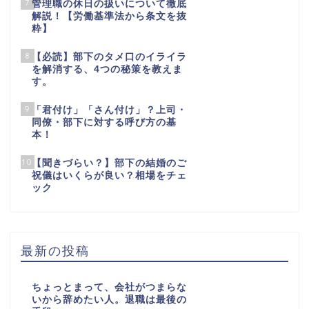
7
管理職の休日の扱いについて徹底
解説！【労働基準法から条文を抜
粋】
8
【必読】部下のタメ口のイライラ
を解消する、4つの秘策を教えま
す。
9
「君付け」「さん付け」？上司・
同僚・部下に対する呼び方の基
本！
10
【聞きづらい？】部下の結婚のご
祝儀はいくらが良い？相場をチェ
ック
最新の投稿
ちょっとまって、会社がつまらな
いから辞めたい人。退職は最後の