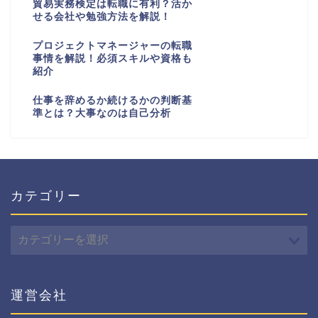
貿易実務検定は転職に有利？活か
せる会社や勉強方法を解説！
プロジェクトマネージャーの転職
事情を解説！必須スキルや資格も
紹介
仕事を辞めるか続けるかの判断基
準とは？大事なのは自己分析
カテゴリー
カ
テ
ゴ
リ
ー
運営会社