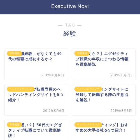
Executive Navi
― TAG ―
経験
「管理職経験」がなくても40
【おいくら？】エグゼクティ
市場価値
市場価値
代の転職は成功するか？
ブ転職の年収にまつわる情報
を徹底解説
2019年8月16日
2019年8月9日
エグゼクティブ転職専用のヘ
ヘッドハンティングサイトに
ヘッドハンティング
ヘッドハンティング
ッドハンティングサイトを5つ
登録して転職する際の注意点
紹介！
を解説！
2019年8月6日
2019年8月3日
【もう遅い？】50代のエグゼ
【ヘッドハンティング】おす
市場価値
ヘッドハンティング
クティブ転職について徹底解
すめの大手会社を5つ紹介！
説！