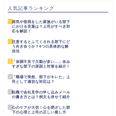
人気記事ランキング
1
病気や怪我をした家族がいる部下
にかける言葉は？上司がすべき対
応を解説！
2
注意するとふてくされる部下にど
う向き合うか？4つの具体的な解
決法
3
「体調不良で欠勤が多い…」休み
すぎな部下の原因と対策を紹介！
4
「職場で突然、部下がキレた」上
司として適切な対応は？
5
転職で会社見学の申し込みメール
の書き方とは？例文も併せて紹介
6
心のケアが大切！心を閉ざした部
下の心理と上司の正しい接し方