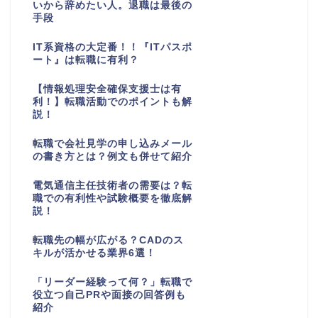
いから辞めたい人。退職は最後の
手段
IT系資格の大定番！！『ITパスポ
ート』は転職に有利？
【情報処理安全確保支援士は有
利！】転職活動でのポイントも解
説！
転職で会社見学の申し込みメール
の書き方とは？例文も併せて紹介
電気通信主任技術者の需要は？転
職での有利性や試験概要を徹底解
説！
転職先の幅が広がる？CADのス
キルが活かせる業界6選！
「リーダー経験って何？」転職で
役立つ自己PRや面接の回答例も
紹介