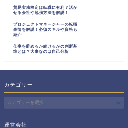
貿易実務検定は転職に有利？活か
せる会社や勉強方法を解説！
プロジェクトマネージャーの転職
事情を解説！必須スキルや資格も
紹介
仕事を辞めるか続けるかの判断基
準とは？大事なのは自己分析
カテゴリー
カ
テ
ゴ
リ
ー
運営会社