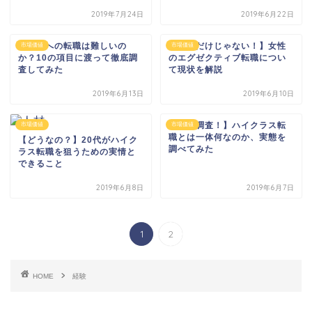
2019年7月24日
2019年6月22日
管理職への転職は難しいの
【男性だけじゃない！】女性
市場価値
市場価値
か？10の項目に渡って徹底調
のエグゼクティブ転職につい
査してみた
て現状を解説
2019年6月13日
2019年6月10日
【徹底調査！】ハイクラス転
市場価値
市場価値
職とは一体何なのか、実態を
【どうなの？】20代がハイク
調べてみた
ラス転職を狙うための実情と
できること
2019年6月8日
2019年6月7日
1
2
HOME
経験