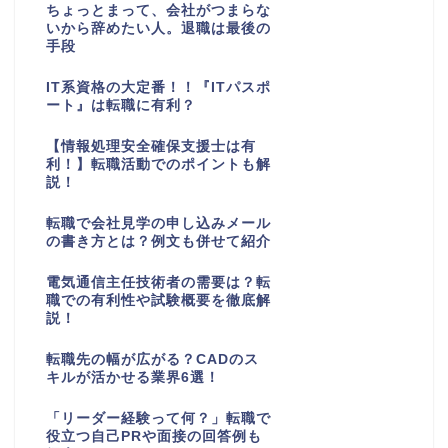
ちょっとまって、会社がつまらな
いから辞めたい人。退職は最後の
手段
IT系資格の大定番！！『ITパスポ
ート』は転職に有利？
【情報処理安全確保支援士は有
利！】転職活動でのポイントも解
説！
転職で会社見学の申し込みメール
の書き方とは？例文も併せて紹介
電気通信主任技術者の需要は？転
職での有利性や試験概要を徹底解
説！
転職先の幅が広がる？CADのス
キルが活かせる業界6選！
「リーダー経験って何？」転職で
役立つ自己PRや面接の回答例も