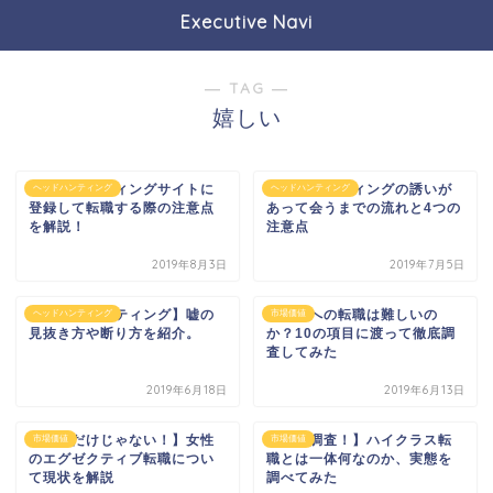
Executive Navi
― TAG ―
嬉しい
ヘッドハンティングサイトに
ヘッドハンティングの誘いが
ヘッドハンティング
ヘッドハンティング
登録して転職する際の注意点
あって会うまでの流れと4つの
を解説！
注意点
2019年8月3日
2019年7月5日
【ヘッドハンティング】嘘の
管理職への転職は難しいの
ヘッドハンティング
市場価値
見抜き方や断り方を紹介。
か？10の項目に渡って徹底調
査してみた
2019年6月18日
2019年6月13日
【男性だけじゃない！】女性
【徹底調査！】ハイクラス転
市場価値
市場価値
のエグゼクティブ転職につい
職とは一体何なのか、実態を
て現状を解説
調べてみた