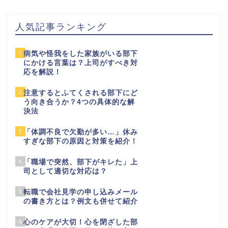
人気記事ランキング
1
病気や怪我をした家族がいる部下
にかける言葉は？上司がすべき対
応を解説！
2
注意するとふてくされる部下にど
う向き合うか？4つの具体的な解
決法
3
「体調不良で欠勤が多い…」休み
すぎな部下の原因と対策を紹介！
4
「職場で突然、部下がキレた」上
司として適切な対応は？
5
転職で会社見学の申し込みメール
の書き方とは？例文も併せて紹介
6
心のケアが大切！心を閉ざした部