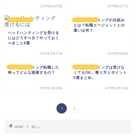
2019年6月10日
2019年6月7日
ヘッドハンティングの仕組み
ヘッドハンティング
ヘッドハンティング
とは？転職エージェントとの
違いは何？
ヘッドハンティングを受ける
にはどうすべき？やっておく
べきこと8選
2019年3月27日
2019年3月6日
ヘッドハンティング転職した
ヘッドハンティングは受けな
ヘッドハンティング
ヘッドハンティング
時ってどんな面接するの？
くてもOK。断り方とポイント
5選まとめ。
2019年2月28日
2019年2月20日
1
2
HOME
嬉しい