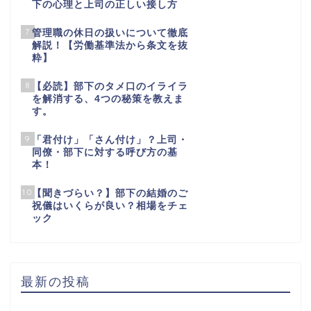
下の心理と上司の正しい接し方
7
管理職の休日の扱いについて徹底
解説！【労働基準法から条文を抜
粋】
8
【必読】部下のタメ口のイライラ
を解消する、4つの秘策を教えま
す。
9
「君付け」「さん付け」？上司・
同僚・部下に対する呼び方の基
本！
10
【聞きづらい？】部下の結婚のご
祝儀はいくらが良い？相場をチェ
ック
最新の投稿